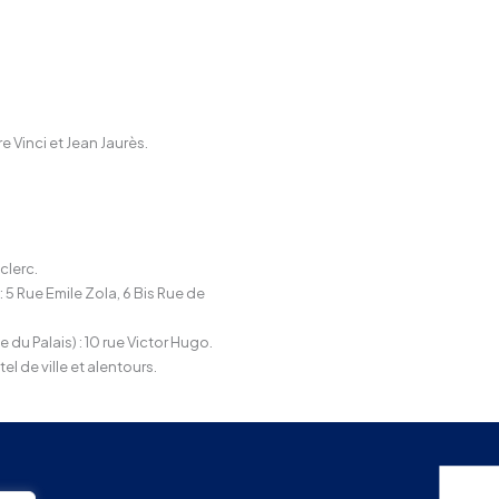
re Vinci et Jean Jaurès.
clerc.
: 5 Rue Emile Zola, 6 Bis Rue de
 du Palais) : 10 rue Victor Hugo.
tel de ville et alentours.