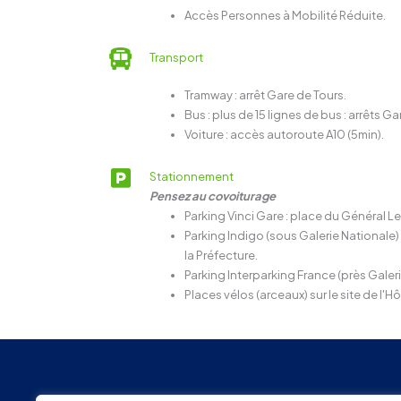
Accès Personnes à Mobilité Réduite.
Transport
Tramway : arrêt Gare de Tours.
Bus : plus de 15 lignes de bus : arrêts Ga
Voiture : accès autoroute A10 (5min).
Stationnement
Pensez au covoiturage
Parking Vinci Gare : place du Général Le
Parking Indigo (sous Galerie Nationale) 
la Préfecture.
Parking Interparking France (près Galerie
Places vélos (arceaux) sur le site de l'Hô