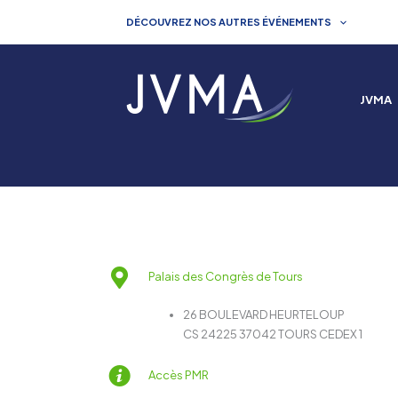
Aller
DÉCOUVREZ NOS AUTRES ÉVÉNEMENTS
au
contenu
JVMA
Palais des Congrès de Tours
26 BOULEVARD HEURTELOUP
CS 24225 37042 TOURS CEDEX 1
Accès PMR