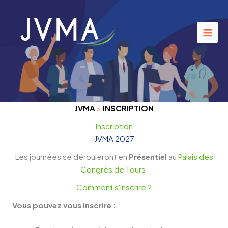
Aller
au
contenu
JVMA
>
INSCRIPTION
Inscription
JVMA 2027
Les journées se dérouleront en
Présentiel
au
Palais des
Congrès de Tours
.
Comment s'inscrire ?
Vous pouvez vous inscrire :