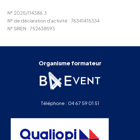
N° 2025/114386.3
N° de déclaration d'activité : 76341415334
N° SIREN : 752638593
Organisme formateur
Téléphone : 04 67 59 01 51